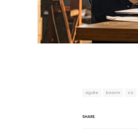
agate
basımı
co
SHARE.