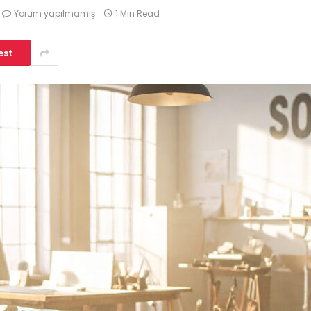
Yorum yapılmamış
1 Min Read
est