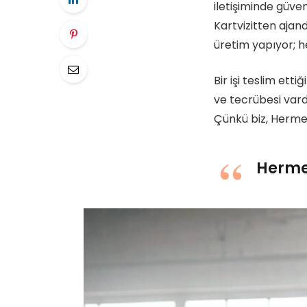
iletişiminde güve
Kartvizitten ajan
üretim yapıyor; h
Bir işi teslim etti
ve tecrübesi vard
Çünkü biz, Hermes
Hermes