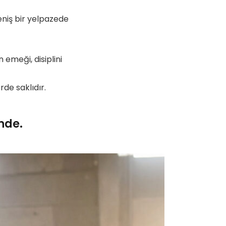
eniş bir yelpazede
n emeği, disiplini
rde saklıdır.
nde.