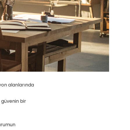
yon alanlarında
ı güvenin bir
kurumun