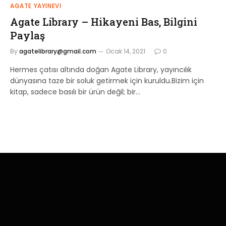
AGATE YAYINEVİ
Agate Library – Hikayeni Bas, Bilgini
Paylaş
By
agatelibrary@gmail.com
Ocak 14, 2021
0
Hermes çatısı altında doğan Agate Library, yayıncılık
dünyasına taze bir soluk getirmek için kuruldu.Bizim için
kitap, sadece basılı bir ürün değil; bir…