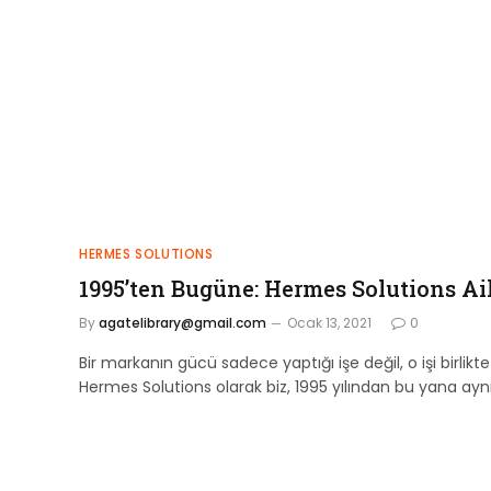
HERMES SOLUTIONS
1995’ten Bugüne: Hermes Solutions Ai
By
agatelibrary@gmail.com
Ocak 13, 2021
0
Bir markanın gücü sadece yaptığı işe değil, o işi birlik
Hermes Solutions olarak biz, 1995 yılından bu yana ayn