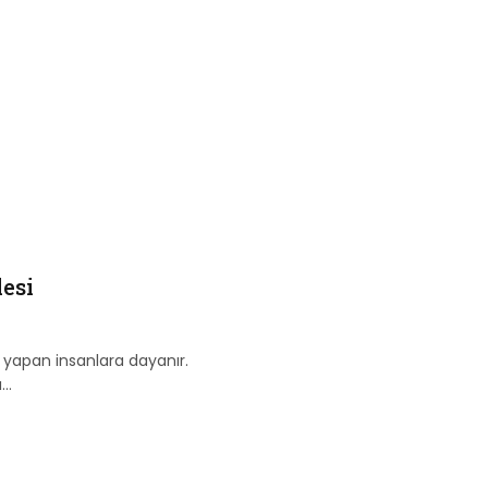
lesi
te yapan insanlara dayanır.
ı…