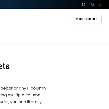
Instagram
SUBSCRIBE
ets
debar or any 1-column
ring multiple column
es, you can literally