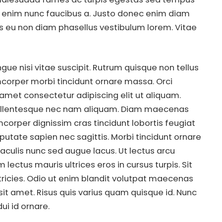
bi enim nunc faucibus a. Justo donec enim diam
is eu non diam phasellus vestibulum lorem. Vitae
e nisi vitae suscipit. Rutrum quisque non tellus
corper morbi tincidunt ornare massa. Orci
t amet consectetur adipiscing elit ut aliquam.
llentesque nec nam aliquam. Diam maecenas
mcorper dignissim cras tincidunt lobortis feugiat
utate sapien nec sagittis. Morbi tincidunt ornare
iaculis nunc sed augue lacus. Ut lectus arcu
lectus mauris ultrices eros in cursus turpis. Sit
tricies. Odio ut enim blandit volutpat maecenas
 sit amet. Risus quis varius quam quisque id. Nunc
ui id ornare.