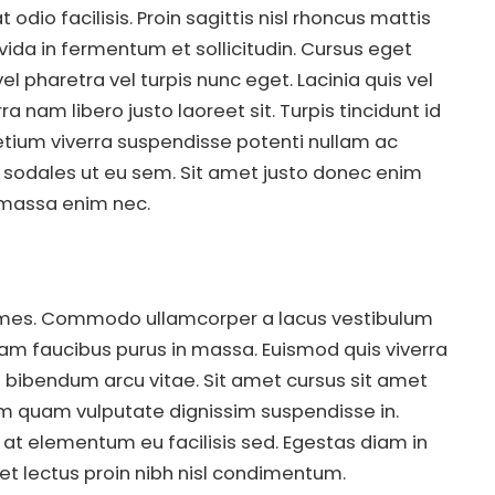
 odio facilisis. Proin sagittis nisl rhoncus mattis
da in fermentum et sollicitudin. Cursus eget
l pharetra vel turpis nunc eget. Lacinia quis vel
 nam libero justo laoreet sit. Turpis tincidunt id
retium viverra suspendisse potenti nullam ac
im sodales ut eu sem. Sit amet justo donec enim
 massa enim nec.
ames. Commodo ullamcorper a lacus vestibulum
quam faucibus purus in massa. Euismod quis viverra
 bibendum arcu vitae. Sit amet cursus sit amet
um quam vulputate dignissim suspendisse in.
 at elementum eu facilisis sed. Egestas diam in
uet lectus proin nibh nisl condimentum.