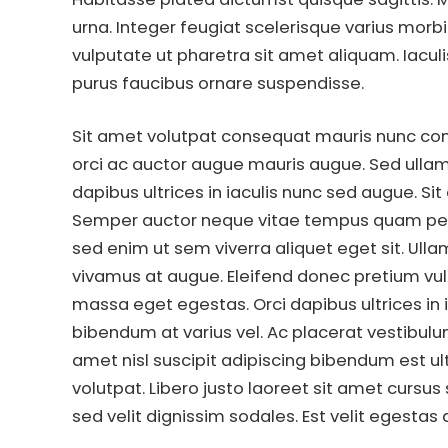
urna. Integer feugiat scelerisque varius mor
vulputate ut pharetra sit amet aliquam. Iacul
purus faucibus ornare suspendisse.
Sit amet volutpat consequat mauris nunc congu
orci ac auctor augue mauris augue. Sed ullam
dapibus ultrices in iaculis nunc sed augue. Si
Semper auctor neque vitae tempus quam pe
sed enim ut sem viverra aliquet eget sit. Ulla
vivamus at augue. Eleifend donec pretium vulp
massa eget egestas. Orci dapibus ultrices in 
bibendum at varius vel. Ac placerat vestibulum 
amet nisl suscipit adipiscing bibendum est ul
volutpat. Libero justo laoreet sit amet cursus
sed velit dignissim sodales. Est velit egestas d