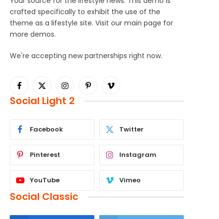
Your source for the lifestyle news. This demo is
crafted specifically to exhibit the use of the
theme as a lifestyle site. Visit our main page for
more demos.
We're accepting new partnerships right now.
Facebook
X
Instagram
Pinterest
Vimeo
Social Light 2
(Twitter)
Facebook
Twitter
Pinterest
Instagram
YouTube
Vimeo
Social Classic