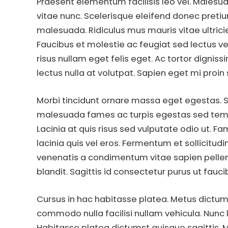
Praesent elementum facilisis leo vel. Males
vitae nunc. Scelerisque eleifend donec preti
malesuada. Ridiculus mus mauris vitae ultricie
Faucibus et molestie ac feugiat sed lectus v
risus nullam eget felis eget. Ac tortor dignis
lectus nulla at volutpat. Sapien eget mi proin
Morbi tincidunt ornare massa eget egestas. S
malesuada fames ac turpis egestas sed tempus
Lacinia at quis risus sed vulputate odio ut
lacinia quis vel eros. Fermentum et sollicitudi
venenatis a condimentum vitae sapien pellen
blandit. Sagittis id consectetur purus ut fau
Cursus in hac habitasse platea. Metus dict
commodo nulla facilisi nullam vehicula. Nunc 
Habitasse platea dictumst quisque sagittis.