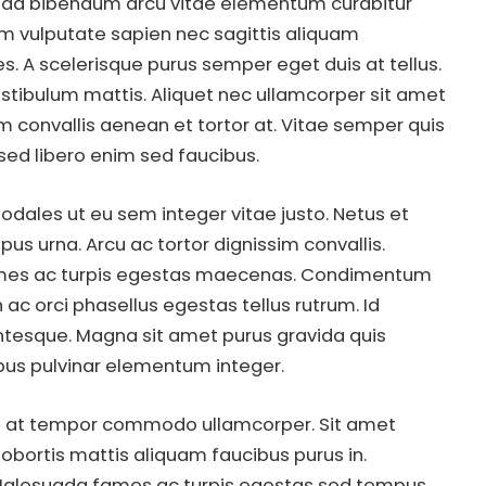
uada bibendum arcu vitae elementum curabitur
um vulputate sapien nec sagittis aliquam
s. A scelerisque purus semper eget duis at tellus.
estibulum mattis. Aliquet nec ullamcorper sit amet
sim convallis aenean et tortor at. Vitae semper quis
 sed libero enim sed faucibus.
odales ut eu sem integer vitae justo. Netus et
 urna. Arcu ac tortor dignissim convallis.
. Fames ac turpis egestas maecenas. Condimentum
n ac orci phasellus egestas tellus rutrum. Id
tesque. Magna sit amet purus gravida quis
cibus pulvinar elementum integer.
um at tempor commodo ullamcorper. Sit amet
lobortis mattis aliquam faucibus purus in.
 Malesuada fames ac turpis egestas sed tempus