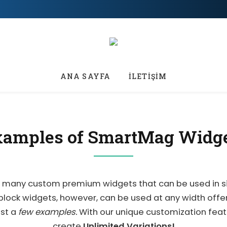
ANA SAYFA
İLETİŞİM
amples of SmartMag Widg
many custom premium widgets that can be used in si
block widgets, however, can be used at any width offe
ust a
few examples.
With our unique customization featur
create
Unlimited Variations!