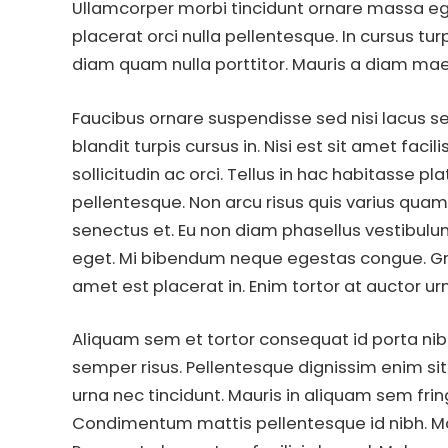
Ullamcorper morbi tincidunt ornare massa eg
placerat orci nulla pellentesque. In cursus turp
diam quam nulla porttitor. Mauris a diam ma
Faucibus ornare suspendisse sed nisi lacus sed
blandit turpis cursus in. Nisi est sit amet fac
sollicitudin ac orci. Tellus in hac habitasse 
pellentesque. Non arcu risus quis varius quam
senectus et. Eu non diam phasellus vestibulu
eget. Mi bibendum neque egestas congue. Grav
amet est placerat in. Enim tortor at auctor u
Aliquam sem et tortor consequat id porta nibh
semper risus. Pellentesque dignissim enim s
urna nec tincidunt. Mauris in aliquam sem fringi
Condimentum mattis pellentesque id nibh. Moll