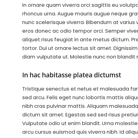
In ornare quam viverra orci sagittis eu volutpat
rhoncus urna. Augue mauris augue neque gravi
nunc scelerisque viverra. Bibendum at varius ve
eros donec ac odio tempor orci. Semper viverra
aliquet risus feugiat in ante metus dictum. P
tortor. Dui ut ornare lectus sit amet. Digniss
diam vulputate ut. Molestie nunc non blandit
In hac habitasse platea dictumst
Tristique senectus et netus et malesuada f
sed arcu. Felis eget nunc lobortis mattis ali
nibh cras pulvinar mattis. Aliquam malesuada
dictum sit amet. Egestas sed sed risus preti
Vulputate odio ut enim blandit. Urna molestie
arcu cursus euismod quis viverra nibh. Id aliq