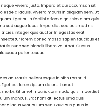
a neque viverra justo. Imperdiet dui accumsan sit
lestie a iaculis. Viverra mauris in aliquam sem. Ut
uam. Eget nulla facilisi etiam dignissim diam quis
 nunc sed augue lacus. Imperdiet sed euismod nisi
tricies integer quis auctor. In egestas erat
consectetur lorem donec massa sapien faucibus et
Mattis nunc sed blandit libero volutpat. Cursus
malesuada pellentesque.
s ac. Mattis pellentesque id nibh tortor id
 Eget est lorem ipsum dolor sit amet
 ut morbi. Sit amet mauris commodo quis imperdiet
lum rhoncus. Erat nam at lectus urna duis
er a lacus vestibulum sed. Faucibus purus in