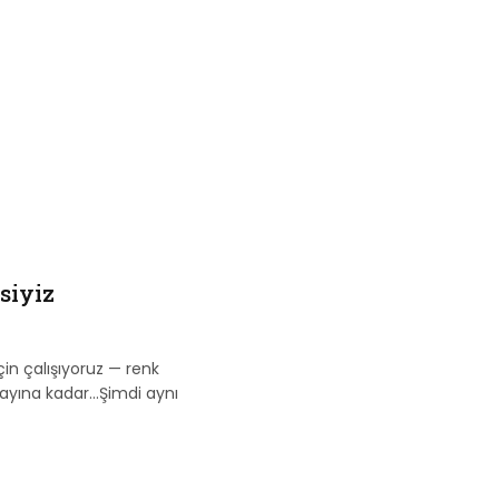
siyiz
çin çalışıyoruz — renk
tayına kadar…Şimdi aynı