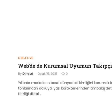
CREATIVE
Web’de de Kurumsal Uyumun Takipçi
By
Dimitri
Ocak 15, 2021
0
Yıllardır markaların basılı dünyadaki kimliğini korumak i
tonlarından dokuya, yazı karakterlerinden ambalaj de
titizliği dijital…