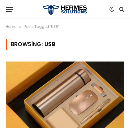
Home
Posts Tagged "USB"
»
BROWSING:
USB