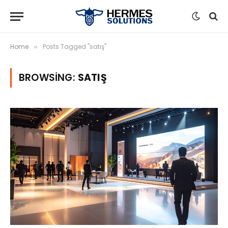
Home
Posts Tagged "satış"
»
BROWSING:
SATIŞ