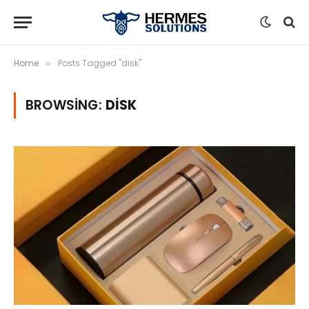
Home
Posts Tagged "disk"
»
BROWSING:
DISK